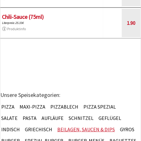
Chili-Sauce (75ml)
1.90
Literpreis: 25.33€
Produktinfo
Unsere Speisekategorien:
PIZZA
MAXI-PIZZA
PIZZABLECH
PIZZA SPEZIAL
SALATE
PASTA
AUFLÄUFE
SCHNITZEL
GEFLÜGEL
INDISCH
GRIECHISCH
BEILAGEN, SAUCEN & DIPS
GYROS
BURGER
SPEZIAL-BURGER
BURGER-MENÜS
BAGUETTES