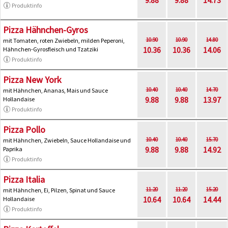
Produktinfo
Pizza Hähnchen-Gyros
10.90
10.90
14.80
mit Tomaten, roten Zwiebeln, milden Peperoni,
10.36
10.36
14.06
Hähnchen-Gyrosfleisch und Tzatziki
Produktinfo
Pizza New York
10.40
10.40
14.70
mit Hähnchen, Ananas, Mais und Sauce
9.88
9.88
13.97
Hollandaise
Produktinfo
Pizza Pollo
10.40
10.40
15.70
mit Hähnchen, Zwiebeln, Sauce Hollandaise und
9.88
9.88
14.92
Paprika
Produktinfo
Pizza Italia
11.20
11.20
15.20
mit Hähnchen, Ei, Pilzen, Spinat und Sauce
10.64
10.64
14.44
Hollandaise
Produktinfo