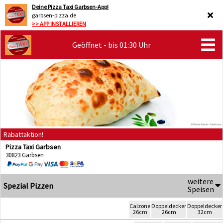
Deine Pizza Taxi Garbsen-App!
garbsen-pizza.de
>> APP INSTALLIEREN
Geöffnet - bis 01:30 Uhr
Rabattaktion!
Pizza Taxi Garbsen
30823 Garbsen
weitere
Spezial Pizzen
Speisen
Calzone
Doppeldecker
Doppeldecker
26cm
26cm
32cm