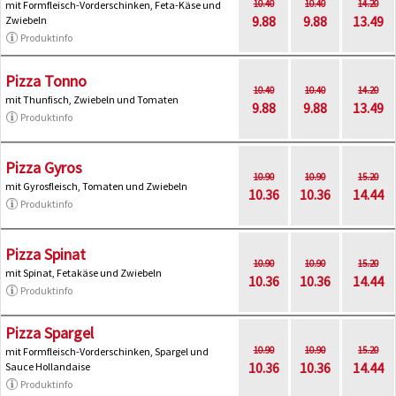
10.40
10.40
14.20
mit Formfleisch-Vorderschinken, Feta-Käse und
9.88
9.88
13.49
Zwiebeln
Produktinfo
Pizza Tonno
10.40
10.40
14.20
mit Thunfisch, Zwiebeln und Tomaten
9.88
9.88
13.49
Produktinfo
Pizza Gyros
10.90
10.90
15.20
mit Gyrosfleisch, Tomaten und Zwiebeln
10.36
10.36
14.44
Produktinfo
Pizza Spinat
10.90
10.90
15.20
mit Spinat, Fetakäse und Zwiebeln
10.36
10.36
14.44
Produktinfo
Pizza Spargel
10.90
10.90
15.20
mit Formfleisch-Vorderschinken, Spargel und
10.36
10.36
14.44
Sauce Hollandaise
Produktinfo