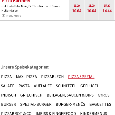
Pizza Kartoffel
11.20
11.20
15.20
mit Kartoffeln, Mais, Ei, Thunfisch und Sauce
10.64
10.64
14.44
Hollandaise
Produktinfo
Unsere Speisekategorien:
PIZZA
MAXI-PIZZA
PIZZABLECH
PIZZA SPEZIAL
SALATE
PASTA
AUFLÄUFE
SCHNITZEL
GEFLÜGEL
INDISCH
GRIECHISCH
BEILAGEN, SAUCEN & DIPS
GYROS
BURGER
SPEZIAL-BURGER
BURGER-MENÜS
BAGUETTES
PIZZABROT & CO
IMBISS & FINGERFOOD
KINDERMENÜS