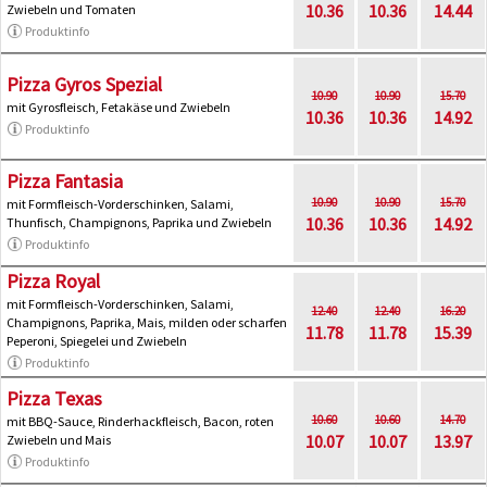
10.36
10.36
14.44
Zwiebeln und Tomaten
Produktinfo
Pizza Gyros Spezial
10.90
10.90
15.70
mit Gyrosfleisch, Fetakäse und Zwiebeln
10.36
10.36
14.92
Produktinfo
Pizza Fantasia
10.90
10.90
15.70
mit Formfleisch-Vorderschinken, Salami,
10.36
10.36
14.92
Thunfisch, Champignons, Paprika und Zwiebeln
Produktinfo
Pizza Royal
mit Formfleisch-Vorderschinken, Salami,
12.40
12.40
16.20
Champignons, Paprika, Mais, milden oder scharfen
11.78
11.78
15.39
Peperoni, Spiegelei und Zwiebeln
Produktinfo
Pizza Texas
10.60
10.60
14.70
mit BBQ-Sauce, Rinderhackfleisch, Bacon, roten
10.07
10.07
13.97
Zwiebeln und Mais
Produktinfo