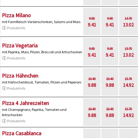
Pizza Milano
9.90
9.90
13.70
mit Formfleisch-Vorderschinken, Salami und Mais
9.41
9.41
13.02
Produktinfo
Pizza Vegetaria
9.90
9.90
13.70
mit Paprika, Mais, Pilzen, Broccoli und Artischocken
9.41
9.41
13.02
Produktinfo
Pizza Hähnchen
10.40
10.40
15.70
mit Hähnchenbrust, Tomaten, Pilzen und Peperoni
9.88
9.88
14.92
Produktinfo
Pizza 4 Jahreszeiten
10.40
10.40
15.70
mit Champignons, Paprika, Tomaten und
9.88
9.88
14.92
Artischocken
Produktinfo
Pizza Casablanca