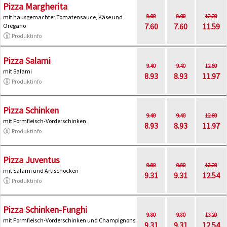
Pizza Margherita
8.00
8.00
12.20
mit hausgemachter Tomatensauce, Käse und
7.60
7.60
11.59
Oregano
Produktinfo
Pizza Salami
9.40
9.40
12.60
mit Salami
8.93
8.93
11.97
Produktinfo
Pizza Schinken
9.40
9.40
12.60
mit Formfleisch-Vorderschinken
8.93
8.93
11.97
Produktinfo
Pizza Juventus
9.80
9.80
13.20
mit Salami und Artischocken
9.31
9.31
12.54
Produktinfo
Pizza Schinken-Funghi
9.80
9.80
13.20
mit Formfleisch-Vorderschinken und Champignons
9.31
9.31
12.54