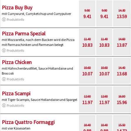
Pizza Buy Buy
9.90
9.90
14.30
mit Currywurst, Curryketchup und Currypulver
9.41
9.41
13.59
Produktinfo
Pizza Parma Spezial
11.40
11.40
14.60
mit Mozzarella, nach dem Backen wird die Pizza
10.83
10.83
13.87
mit Parmaschinken und Parmesan belegt
Produktinfo
Pizza Chicken
10.60
10.60
14.40
mit Hähnchenbrustfilet, Sauce Hollandaise und
10.07
10.07
13.68
Broccoli
Produktinfo
Pizza Scampi
12.60
12.60
16.80
mit Tiger-Scampis, Sauce Hollandaise und Spargel
11.97
11.97
15.96
Produktinfo
Pizza Quattro Formaggi
10.40
10.40
15.50
mit vier Käsesorten
9.88
9.88
14.73