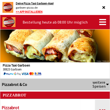
Deine Pizza Taxi Garbsen-App!
garbsen-pizza.de
>> APP INSTALLIEREN
Bestellung heute ab 08:00 Uhr möglich
Pizza Taxi Garbsen
30823 Garbsen
weitere
Pizzabrot & Co
Speisen
PIZZABROT
Pizzabrot