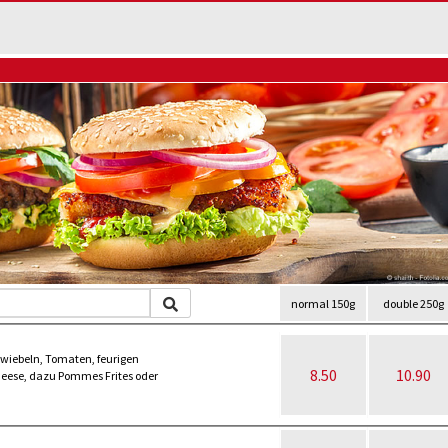
normal 150g
double 250g
 Zwiebeln, Tomaten, feurigen
8.50
10.90
eese, dazu Pommes Frites oder