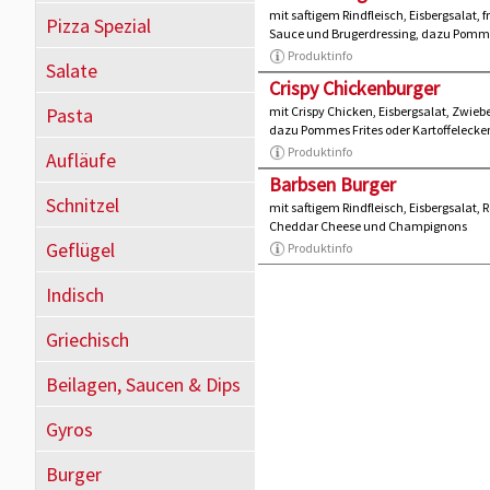
mit saftigem Rindfleisch, Eisbergsalat,
Pizza Spezial
Sauce und Brugerdressing, dazu Pommes
Produktinfo
Salate
Crispy Chickenburger
Pasta
mit Crispy Chicken, Eisbergsalat, Zwie
dazu Pommes Frites oder Kartoffelecke
Produktinfo
Aufläufe
Barbsen Burger
Schnitzel
mit saftigem Rindfleisch, Eisbergsalat, 
Cheddar Cheese und Champignons
Geflügel
Produktinfo
Indisch
Griechisch
Beilagen, Saucen & Dips
Gyros
Burger