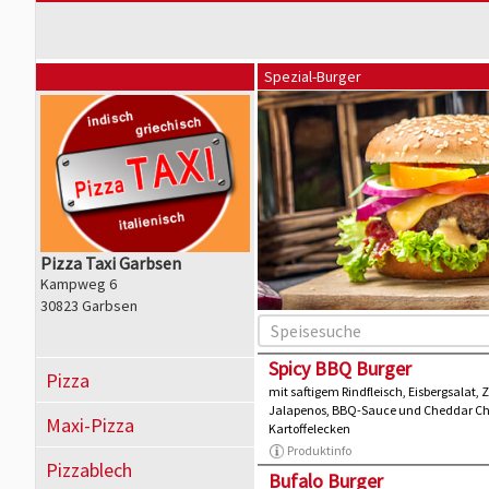
Spezial-Burger
Pizza Taxi Garbsen
Kampweg 6
30823 Garbsen
Spicy BBQ Burger
Pizza
mit saftigem Rindfleisch, Eisbergsalat,
Jalapenos, BBQ-Sauce und Cheddar Ch
Maxi-Pizza
Kartoffelecken
Produktinfo
Pizzablech
Bufalo Burger