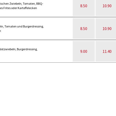
 frischen Zwiebeln, Tomaten, BBQ-
8.50
10.90
 Frites oder Kartoffelecken
beln, Tomaten und Burgerdressing,
8.50
10.90
n
Röstzwiebeln, Burgerdressing,
9.00
11.40